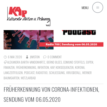
MENU
6 MAI 2020
JIMSTON
0 COMMENT
ALEXANDRA BARTH-VANDENHIRTZ
,
BERND BLEES
,
EDMUND STOFFELS
,
EUPEN
,
FINANZEN
,
FRÜHERKENNUNG
,
INFEKTION
,
KAP
,
KONSEQUENZEN
,
KORONA
,
LANGZEITFOLGEN
,
PODCAST
,
RADIO700
,
SCHLIESSUNG
,
VIRUSBEFALL
,
WERNER
BAUMGARTEN
,
WETZLARBAD
FRÜHERKENNUNG VON CORONA-INFEKTIONEN,
SENDUNG VOM 06.05.2020