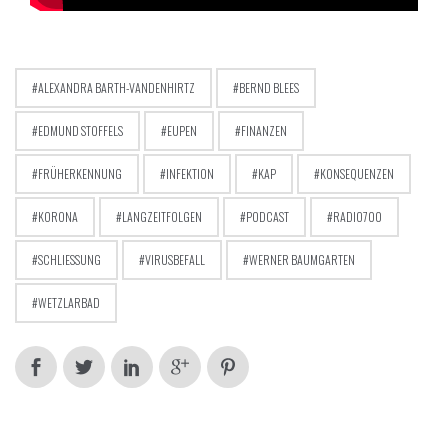
ALEXANDRA BARTH-VANDENHIRTZ
BERND BLEES
EDMUND STOFFELS
EUPEN
FINANZEN
FRÜHERKENNUNG
INFEKTION
KAP
KONSEQUENZEN
KORONA
LANGZEITFOLGEN
PODCAST
RADIO700
SCHLIESSUNG
VIRUSBEFALL
WERNER BAUMGARTEN
WETZLARBAD