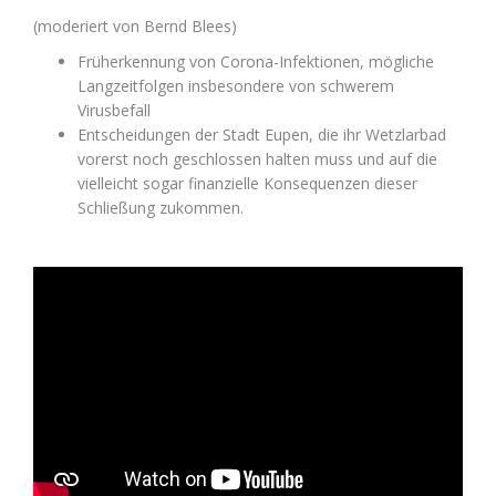
(moderiert von Bernd Blees)
Früherkennung von Corona-Infektionen, mögliche
Langzeitfolgen insbesondere von schwerem
Virusbefall
Entscheidungen der Stadt Eupen, die ihr Wetzlarbad
vorerst noch geschlossen halten muss und auf die
vielleicht sogar finanzielle Konsequenzen dieser
Schließung zukommen.