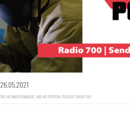
26.05.2021
PEN
,
FACHKRÄFTEMANGEL
,
KAP
,
KO-TROPFEN
,
PODCAST
,
RADIO 700