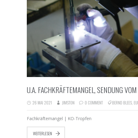
U.A. FACHKRÄFTEMANGEL, SENDUNG VOM 
26 MAI 2021
JIMSTON
0 COMMENT
BERND BLEES
,
EU
Fachkräftemangel | KO-Tropfen
WEITERLESEN