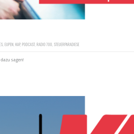
ES
,
EUPEN
,
KAP
,
PODCAST
,
RADIO 700
,
STEUERPARADIESE
 dazu sagen!