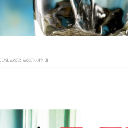
DCAST
,
WASSER
,
WASSERKNAPPHEIT