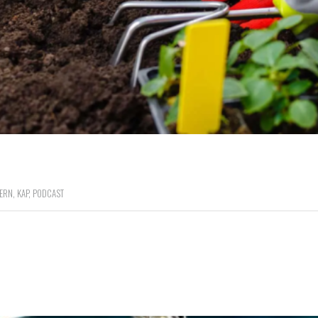
ERN
,
KAP
,
PODCAST