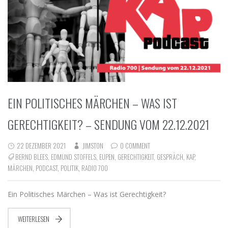
EIN POLITISCHES MÄRCHEN – WAS IST
GERECHTIGKEIT? – SENDUNG VOM 22.12.2021
22 DEZEMBER 2021
JIMSTON
0 COMMENT
BERND BLEES
,
EDMUND STOFFELS
,
EUPEN
,
GERECHTIGKEIT
,
GESPRÄCH
,
KAP
,
MÄRCHEN
,
PODCAST
,
POLITIK
,
RADIO 700
Ein Politisches Märchen – Was ist Gerechtigkeit?
WEITERLESEN