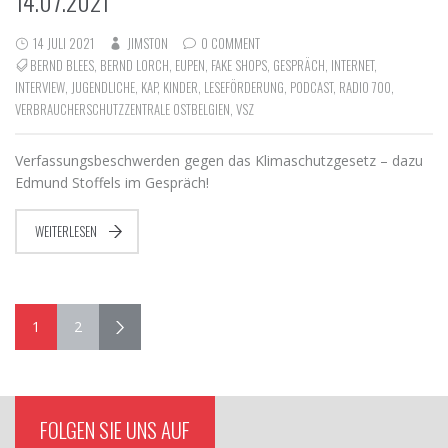
14.07.2021
14 JULI 2021
JIMSTON
0 COMMENT
BERND BLEES
,
BERND LORCH
,
EUPEN
,
FAKE SHOPS
,
GESPRÄCH
,
INTERNET
,
INTERVIEW
,
JUGENDLICHE
,
KAP
,
KINDER
,
LESEFÖRDERUNG
,
PODCAST
,
RADIO 700
,
VERBRAUCHERSCHUTZZENTRALE OSTBELGIEN
,
VSZ
Verfassungsbeschwerden gegen das Klimaschutzgesetz – dazu
Edmund Stoffels im Gespräch!
WEITERLESEN
1
2
FOLGEN SIE UNS AUF