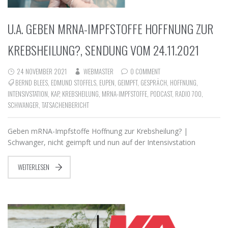
U.A. GEBEN MRNA-IMPFSTOFFE HOFFNUNG ZUR
KREBSHEILUNG?, SENDUNG VOM 24.11.2021
24 NOVEMBER 2021
WEBMASTER
0 COMMENT
BERND BLEES
,
EDMUND STOFFELS
,
EUPEN
,
GEIMPFT
,
GESPRÄCH
,
HOFFNUNG
,
INTENSIVSTATION
,
KAP
,
KREBSHEILUNG
,
MRNA-IMPFSTOFFE
,
PODCAST
,
RADIO 700
,
SCHWANGER
,
TATSACHENBERICHT
Geben mRNA-Impfstoffe Hoffnung zur Krebsheilung? |
Schwanger, nicht geimpft und nun auf der Intensivstation
WEITERLESEN