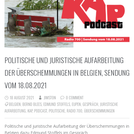
POLITISCHE UND JURISTISCHE AUFARBEITUNG
DER ÜBERSCHEMMUNGEN IN BELGIEN, SENDUNG
VOM 18.08.2021
18 AUGUST 2021
JIMSTON
0 COMMENT
BELGIEN
,
BERND BLEES
,
EDMUND STOFFELS
,
EUPEN
,
GESPRÄCH
,
JURISTISCHE
AUFARBEITUNG
,
KAP
,
PODCAST
,
POLITISCHE
,
RADIO 700
,
ÜBERSCHEMMUNGEN
Politische und juristische Aufarbeitung der Überschemmungen in
Belgien dazu Edmund Stoffels im Gespräch