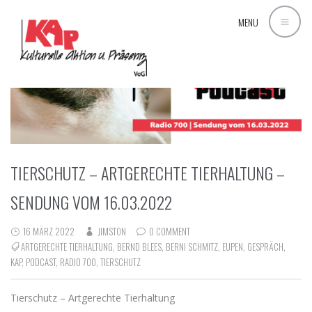
MENU
TIERSCHUTZ – ARTGERECHTE TIERHALTUNG –
SENDUNG VOM 16.03.2022
16 MÄRZ 2022
JIMSTON
0 COMMENT
ARTGERECHTE TIERHALTUNG
,
BERND BLEES
,
BERNI SCHMITZ
,
EUPEN
,
GESPRÄCH
,
KAP
,
PODCAST
,
RADIO 700
,
TIERSCHUTZ
Tierschutz – Artgerechte Tierhaltung