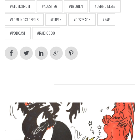
ATOMSTROM
AUSSTIEG
BELGIEN
BERND BLEES
EDMUND STOFFELS
EUPEN
GESPRÄCH
KAP
PODCAST
RADIO 700
RELATED POSTS