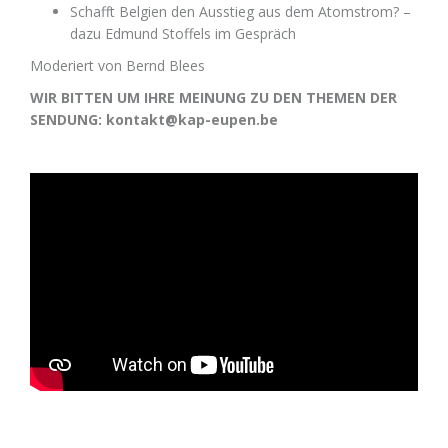
Schafft Belgien den Ausstieg aus dem Atomstrom? –
dazu Edmund Stoffels im Gespräch
Moderiert von Bernd Blees
WIR BITTEN UM IHRE MEINUNG ZU DEN THEMEN DER
SENDUNG: kontakt@kap-eupen.be