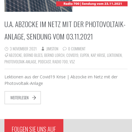
U.A. ABZOCKE IM NETZ MIT DER PHOTOVOLTAIK-
ANLAGE, SENDUNG VOM 03.11.2021
3 NOVEMBER 2021
JIMSTON
0 COMMENT
ABZOCKE
,
BERND BLEES
,
BERND LORCH
,
COVID19
,
EUPEN
,
KAP
,
KRISE
,
LEKTIONEN
,
PHOTOVOLTAIK-ANLAGE
,
PODCAST
,
RADIO 700
,
VSZ
Lektionen aus der Covid19 Krise | Abzocke im Netz mit der
Photovoltaik-Anlage
WEITERLESEN
FOLGEN SIE UNS AUF