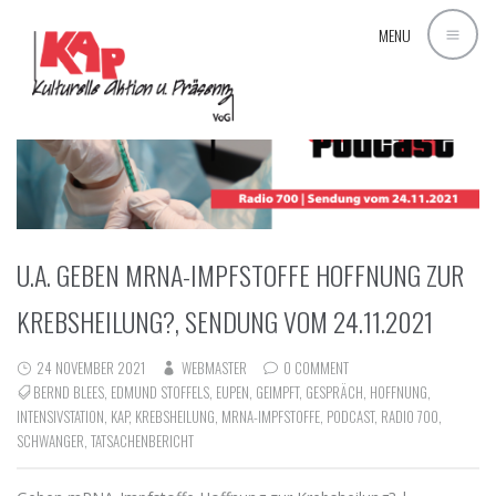
MENU
U.A. GEBEN MRNA-IMPFSTOFFE HOFFNUNG ZUR
KREBSHEILUNG?, SENDUNG VOM 24.11.2021
24 NOVEMBER 2021
WEBMASTER
0 COMMENT
BERND BLEES
,
EDMUND STOFFELS
,
EUPEN
,
GEIMPFT
,
GESPRÄCH
,
HOFFNUNG
,
INTENSIVSTATION
,
KAP
,
KREBSHEILUNG
,
MRNA-IMPFSTOFFE
,
PODCAST
,
RADIO 700
,
SCHWANGER
,
TATSACHENBERICHT