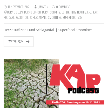
17 NOVEMBER 2021
JIMSTON
0 COMMENT
BERND BLEES
,
BERND LORCH
,
BERNI SCHMITZ
,
EUPEN
,
HERZINSUFFIZIENZ
,
KAP
,
PODCAST
,
RADIO 700
,
SCHLAGANFALL
,
SMOOTHIES
,
SUPERFOOD
,
VSZ
Herzinsuffizienz und Schlaganfall | Superfood Smoothies
WEITERLESEN