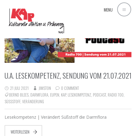
MENU
U.A. LESEKOMPETENZ, SENDUNG VOM 21.07.2021
21 JULI 2021
JIMSTON
0 COMMENT
BERND BLEES
,
DARMFLORA
,
EUPEN
,
KAP
,
LESEKOMPETENZ
,
PODCAST
,
RADIO 700
,
SÜSSSTOFF
,
VERÄNDERUNG
Lesekompetenz | Verändert Süßstoff die Darmflora
WEITERLESEN