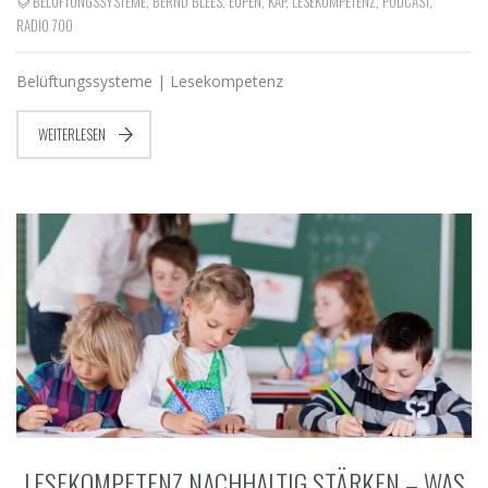
BELÜFTUNGSSYSTEME
,
BERND BLEES
,
EUPEN
,
KAP
,
LESEKOMPETENZ
,
PODCAST
,
RADIO 700
Belüftungssysteme | Lesekompetenz
WEITERLESEN
„LESEKOMPETENZ NACHHALTIG STÄRKEN – WAS