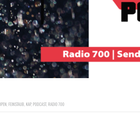
UPEN
,
FEINSTAUB
,
KAP
,
PODCAST
,
RADIO 700