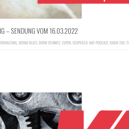
NG – SENDUNG VOM 16.03.2022
TIERHALTUNG
,
BERND BLEES
,
BERNI SCHMITZ
,
EUPEN
,
GESPRÄCH
,
KAP
,
PODCAST
,
RADIO 700
,
T