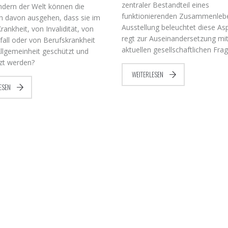
zentraler Bestandteil eines
ndern der Welt können die
funktionierenden Zusammenlebe
 davon ausgehen, dass sie im
Ausstellung beleuchtet diese As
Krankheit, von Invalidität, von
regt zur Auseinandersetzung mi
fall oder von Berufskrankheit
aktuellen gesellschaftlichen Fra
llgemeinheit geschützt und
tzt werden?
WEITERLESEN
ESEN