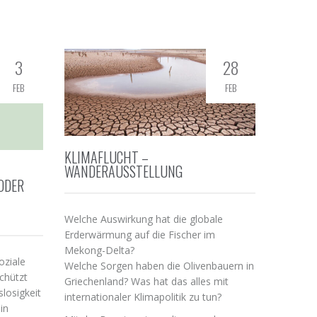
3
28
FEB
FEB
KLIMAFLUCHT –
WANDERAUSSTELLUNG
ODER
Welche Auswirkung hat die globale
Erderwärmung auf die Fischer im
Mekong-Delta?
oziale
Welche Sorgen haben die Olivenbauern in
schützt
Griechenland? Was hat das alles mit
slosigkeit
internationaler Klimapolitik zu tun?
in