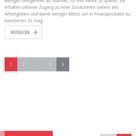
weniger Gelegenheit als Männer, für ihre Rente zu sparen. Sie
erhalten seltener Zugang zu einer Zusatzrente seitens des
Arbeitgebers und damit weniger Mittel, um in Finanzprodukte zu
investieren. Es mag
WEITERLESEN
1
2
…
5