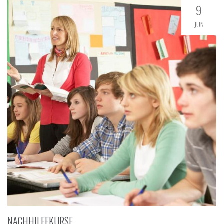
9
JUN
NACHHILFEKURSE