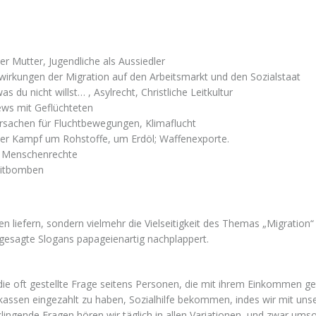
 Mutter, Jugendliche als Aussiedler
swirkungen der Migration auf den Arbeitsmarkt und den Sozialstaat
du nicht willst… , Asylrecht, Christliche Leitkultur
ews mit Geflüchteten
rsachen für Fluchtbewegungen, Klimaflucht
r Kampf um Rohstoffe, um Erdöl; Waffenexporte.
r Menschenrechte
eitbomben
n
en liefern, sondern vielmehr die Vielseitigkeit des Themas „Migration“
 gesagte Slogans papageienartig nachplappert.
so die oft gestellte Frage seitens Personen, die mit ihrem Einkomme
lkassen eingezahlt zu haben, Sozialhilfe bekommen, indes wir mit 
ngende Fragen hören wir täglich in allen Variationen, und zwar umso