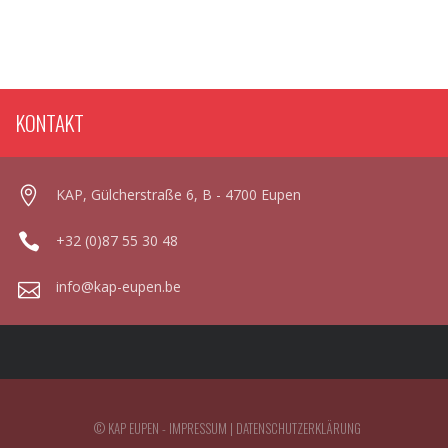
KONTAKT
KAP, Gülcherstraße 6, B - 4700 Eupen
+32 (0)87 55 30 48
info@kap-eupen.be
© KAP EUPEN -
IMPRESSUM
|
DATENSCHUTZERKLÄRUNG