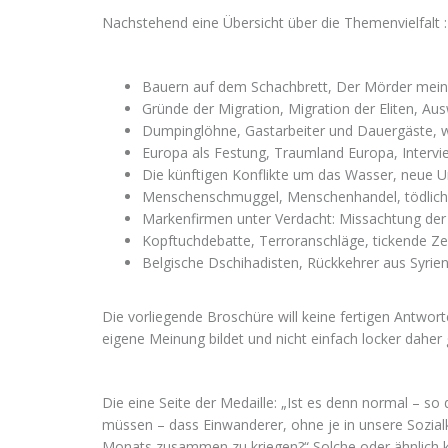
Nachstehend eine Übersicht über die Themenvielfalt :
Bauern auf dem Schachbrett, Der Mörder meiner
Gründe der Migration, Migration der Eliten, Au
Dumpinglöhne, Gastarbeiter und Dauergäste, was 
Europa als Festung, Traumland Europa, Intervi
Die künftigen Konflikte um das Wasser, neue U
Menschenschmuggel, Menschenhandel, tödliche
Markenfirmen unter Verdacht: Missachtung de
Kopftuchdebatte, Terroranschläge, tickende Z
Belgische Dschihadisten, Rückkehrer aus Syrie
Die vorliegende Broschüre will keine fertigen Antwort
eigene Meinung bildet und nicht einfach locker daher
Die eine Seite der Medaille: „Ist es denn normal – 
müssen – dass Einwanderer, ohne je in unsere Sozia
Monats zusammen zu kriegen?“ Solche oder ähnlich kli