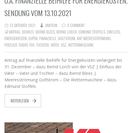
U.A. FINANZIELLE BEIHILFE FÜR ENERGIEKOSTEN,
SENDUNG VOM 13.10.2021
13 OKTOBER 2021
JIMSTON
0 COMMENT
ANTRAG
,
BEIHILFE
,
BERND BLEES
,
BERND LORCH
,
EDMUND STOFFELS
,
EINFLUSS
,
ENERGIEKOSTEN
,
EUPEN
,
FINANZIELLE
,
GOLFSTROM
,
KAP
,
MEERESSTRÖMUNG
,
PODCAST
,
RADIO 700
,
TOCHTER
,
VÄTER
,
VSZ
,
WETTERMASCHINE
Antrag auf finanzielle Beihilfe für Energiekosten verlängert bis
31. Dezember – dazu Bernd Lorch von der VSZ | Einfluss der
Väter – Vater und Tochter – dazu Bernd Blees |
Meeresströmung Golfstrom – Die Wettermaschine – dazu
Edmund Stoffels
WEITERLESEN