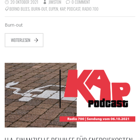
20 OKTOBER 2021
JIMSTON
0 COMMENT
BERND BLEES
,
BURN-OUT
,
EUPEN
,
KAP
,
PODCAST
,
RADIO 700
Burn-out
WEITERLESEN