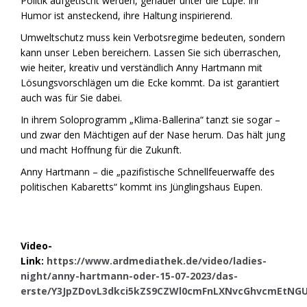
Politik aufgetischt werden, genauer unter die Lupe. Ihr
Humor ist ansteckend, ihre Haltung inspirierend.
Umweltschutz muss kein Verbotsregime bedeuten, sondern
kann unser Leben bereichern. Lassen Sie sich überraschen,
wie heiter, kreativ und verständlich Anny Hartmann mit
Lösungsvorschlägen um die Ecke kommt. Da ist garantiert
auch was für Sie dabei.
In ihrem Soloprogramm „Klima-Ballerina“ tanzt sie sogar –
und zwar den Mächtigen auf der Nase herum. Das hält jung
und macht Hoffnung für die Zukunft.
Anny Hartmann – die „pazifistische Schnellfeuerwaffe des
politischen Kabaretts“ kommt ins Jünglingshaus Eupen.
Video-
Link:
https://www.ardmediathek.de/video/ladies-
night/anny-hartmann-oder-15-07-2023/das-
erste/Y3JpZDovL3dkci5kZS9CZWl0cmFnLXNvcGhvcmEtNG