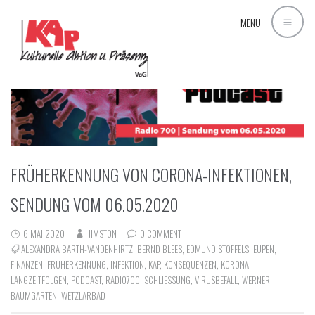
MENU
FRÜHERKENNUNG VON CORONA-INFEKTIONEN,
SENDUNG VOM 06.05.2020
6 MAI 2020
JIMSTON
0 COMMENT
ALEXANDRA BARTH-VANDENHIRTZ
,
BERND BLEES
,
EDMUND STOFFELS
,
EUPEN
,
FINANZEN
,
FRÜHERKENNUNG
,
INFEKTION
,
KAP
,
KONSEQUENZEN
,
KORONA
,
LANGZEITFOLGEN
,
PODCAST
,
RADIO700
,
SCHLIESSUNG
,
VIRUSBEFALL
,
WERNER
BAUMGARTEN
,
WETZLARBAD