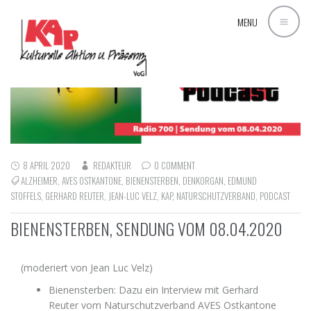
MENU
8 APRIL 2020
REDAKTEUR
0 COMMENT
ALZHEIMER
,
AVES OSTKANTONE
,
BIENENSTERBEN
,
DENKORGAN
,
EDMUND
STOFFELS
,
GERHARD REUTER
,
JEAN-LUC VELZ
,
KAP
,
NATURSCHUTZVERBAND
,
PODCAST
BIENENSTERBEN, SENDUNG VOM 08.04.2020
(moderiert von Jean Luc Velz)
Bienensterben: Dazu ein Interview mit Gerhard
Reuter vom Naturschutzverband AVES Ostkantone