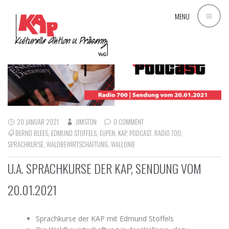
MENU
20 JANUAR 2021
JIMSTON
0 COMMENT
BERND BLEES
,
EDMUND STOFFELS
,
EUPEN
,
KAP
,
PODCAST
,
RADIO 700
,
SPRACHKURSE
,
WALDBEWIRTSCHAFTUNG
,
WALLONIE
U.A. SPRACHKURSE DER KAP, SENDUNG VOM
20.01.2021
Sprachkurse der KAP mit Edmund Stoffels