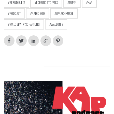
BERND BLEES
EDMUND STOFFELS
EUPEN
KAP
PODCAST
RADIO 700
SPRACHKURSE
WALDBEWIRTSCHAFTUNG
WALLONIE
RELATED POSTS