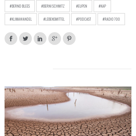
BERND BLEES
BERNI SCHMITZ
EUPEN
KAP
KLIMAWANDEL
LEBENSMITTEL
PODCAST
RADIO 700
RELATED POSTS