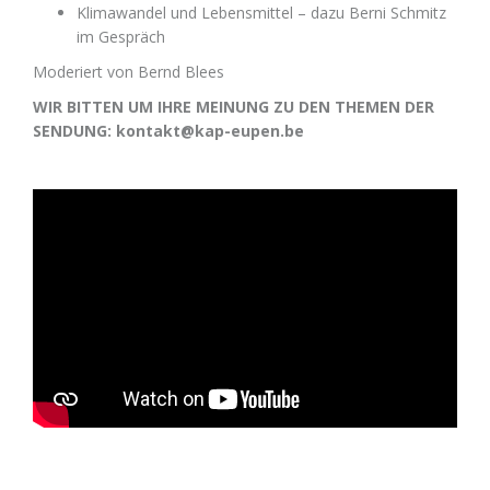
Klimawandel und Lebensmittel – dazu Berni Schmitz
im Gespräch
Moderiert von Bernd Blees
WIR BITTEN UM IHRE MEINUNG ZU DEN THEMEN DER
SENDUNG: kontakt@kap-eupen.be