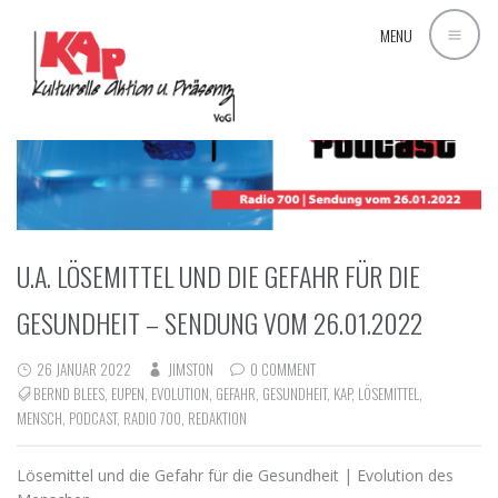
MENU
U.A. LÖSEMITTEL UND DIE GEFAHR FÜR DIE
GESUNDHEIT – SENDUNG VOM 26.01.2022
26 JANUAR 2022
JIMSTON
0 COMMENT
BERND BLEES
,
EUPEN
,
EVOLUTION
,
GEFAHR
,
GESUNDHEIT
,
KAP
,
LÖSEMITTEL
,
MENSCH
,
PODCAST
,
RADIO 700
,
REDAKTION
Lösemittel und die Gefahr für die Gesundheit | Evolution des