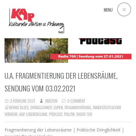
MENU
U.A. FRAGMENTIERUNG DER LEBENSRÄUME,
SENDUNG VOM 03.02.2021
3 FEBRUAR 2021
JIMSTON
0 COMMENT
BERND BLEES
,
DRINGLICHKEIT
,
EUPEN
,
FRAGMENTIERUNG
,
INNERSTÄDTISCHER
VERKEHR
,
KAP
,
LEBENSRÄUME
,
PODCAST
,
POLITIK
,
RADIO 700
Fragmentierung der Lebensräume | Politische Dringlichkeit |