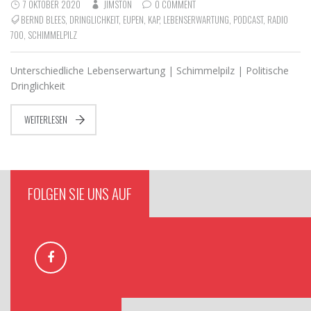
7 OKTOBER 2020
JIMSTON
0 COMMENT
BERND BLEES
,
DRINGLICHKEIT
,
EUPEN
,
KAP
,
LEBENSERWARTUNG
,
PODCAST
,
RADIO
700
,
SCHIMMELPILZ
Unterschiedliche Lebenserwartung | Schimmelpilz | Politische
Dringlichkeit
WEITERLESEN
FOLGEN SIE UNS AUF