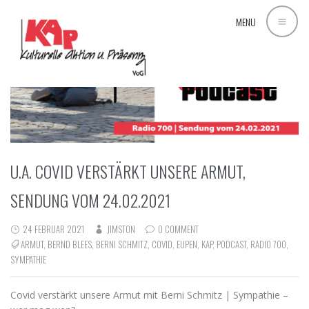
MENU
U.A. COVID VERSTÄRKT UNSERE ARMUT,
SENDUNG VOM 24.02.2021
24 FEBRUAR 2021
JIMSTON
0 COMMENT
ARMUT
,
BERND BLEES
,
BERNI SCHMITZ
,
COVID
,
EUPEN
,
KAP
,
PODCAST
,
RADIO 700
,
SYMPATHIE
Covid verstärkt unsere Armut mit Berni Schmitz | Sympathie –