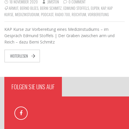
18 NOVEMBER 2020
JIMSTON
0 COMMENT
ARMUT
,
BERND BLEES
,
BERNI SCHMITZ
,
EDMUND STOFFELS
,
EUPEN
,
KAP
,
KAP
KURSE
,
MEDIZINSTUDIUM
,
PODCAST
,
RADIO 700
,
REICHTUM
,
VORBEREITUNG
KAP Kurse zur Vorbereitung eines Medizinstudiums – im
Gespräch Edmund Stoffels | Der Graben zwischen arm und
Reich – dazu Berni Schmitz
WEITERLESEN
FOLGEN SIE UNS AUF