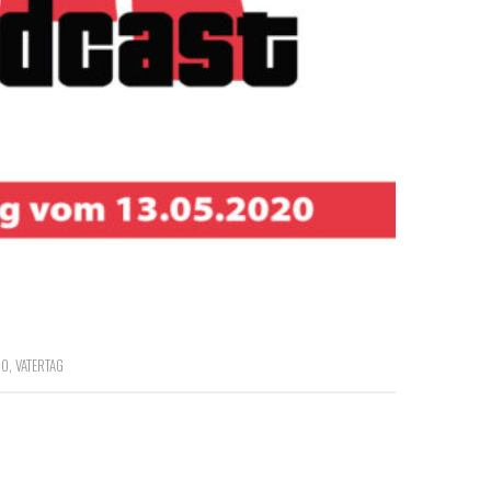
00
,
VATERTAG