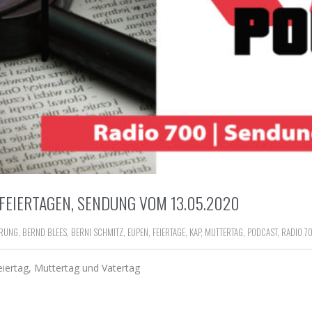
FEIERTAGEN, SENDUNG VOM 13.05.2020
ÄRUNG
,
BERND BLEES
,
BERNI SCHMITZ
,
EUPEN
,
FEIERTAGE
,
KAP
,
MUTTERTAG
,
PODCAST
,
RADIO 7
Feiertag, Muttertag und Vatertag