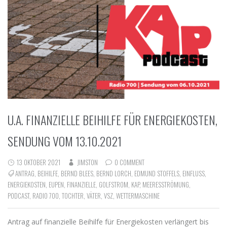
U.A. FINANZIELLE BEIHILFE FÜR ENERGIEKOSTEN,
SENDUNG VOM 13.10.2021
13 OKTOBER 2021
JIMSTON
0 COMMENT
ANTRAG
,
BEIHILFE
,
BERND BLEES
,
BERND LORCH
,
EDMUND STOFFELS
,
EINFLUSS
,
ENERGIEKOSTEN
,
EUPEN
,
FINANZIELLE
,
GOLFSTROM
,
KAP
,
MEERESSTRÖMUNG
,
PODCAST
,
RADIO 700
,
TOCHTER
,
VÄTER
,
VSZ
,
WETTERMASCHINE
Antrag auf finanzielle Beihilfe für Energiekosten verlängert bis