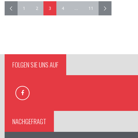
1
2
3
4
…
11
FOLGEN SIE UNS AUF
NACHGEFRAGT