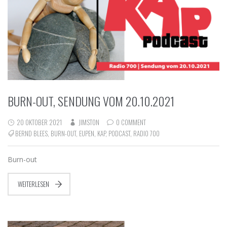
BURN-OUT, SENDUNG VOM 20.10.2021
20 OKTOBER 2021
JIMSTON
0 COMMENT
BERND BLEES
,
BURN-OUT
,
EUPEN
,
KAP
,
PODCAST
,
RADIO 700
Burn-out
WEITERLESEN