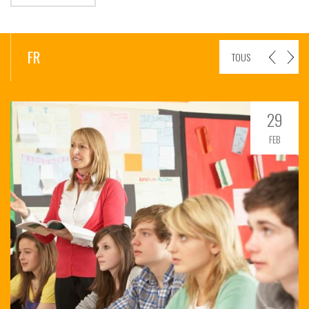
FR
TOUS
29
FEB