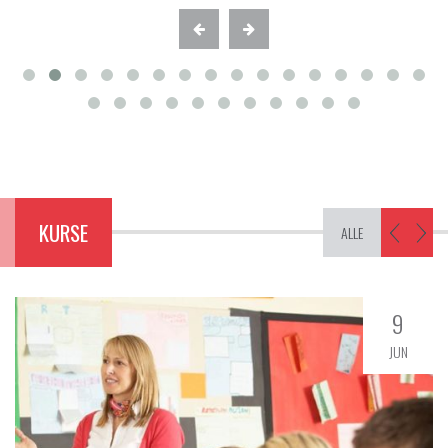
KURSE
ALLE
9
JUN