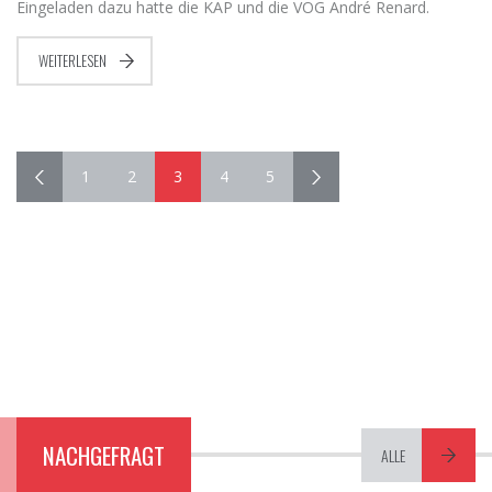
Eingeladen dazu hatte die KAP und die VOG André Renard.
WEITERLESEN
1
2
3
4
5
NACHGEFRAGT
ALLE