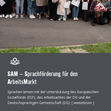
SAM
–
S
prachförderung für den
A
rbeits
M
arkt
Sprachen lernen mit der Unterstützung des Europäischen
Sozialfonds (ESF), des Arbeitsamtes der DG und der
Deutschsprachigen Gemeinschaft (DG). [
weiterlesen
]