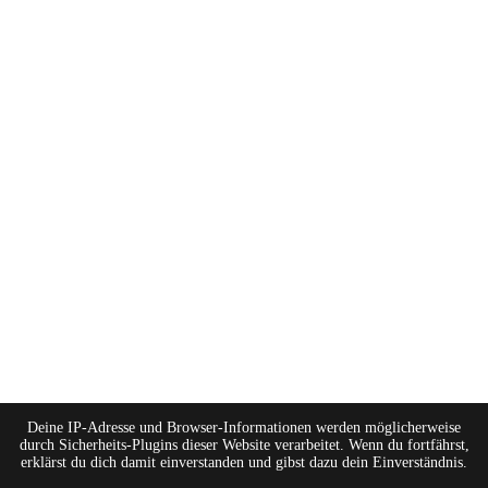
Deine IP-Adresse und Browser-Informationen werden möglicherweise
durch Sicherheits-Plugins dieser Website verarbeitet. Wenn du fortfährst,
erklärst du dich damit einverstanden und gibst dazu dein Einverständnis.