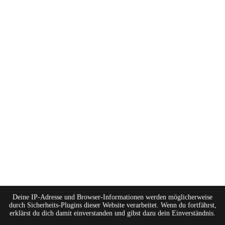
Deine IP-Adresse und Browser-Informationen werden möglicherweise
durch Sicherheits-Plugins dieser Website verarbeitet. Wenn du fortfährst,
erklärst du dich damit einverstanden und gibst dazu dein Einverständnis.